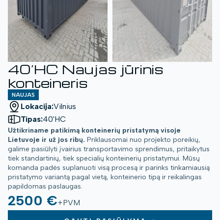
40’HC Naujas jūrinis
konteineris
NAUJAS
Lokacija:
Vilnius
Tipas:
40'HC
Užtikriname patikimą konteinerių pristatymą visoje
Lietuvoje ir už jos ribų.
Priklausomai nuo projekto poreikių,
galime pasiūlyti įvairius transportavimo sprendimus, pritaikytus
tiek standartinių, tiek specialių konteinerių pristatymui. Mūsų
komanda padės suplanuoti visą procesą ir parinks tinkamiausią
pristatymo variantą pagal vietą, konteinerio tipą ir reikalingas
papildomas paslaugas.
2500 €
+PVM