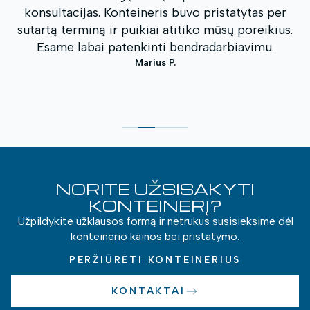
s
konsultacijas. Konteineris buvo pristatytas per
sutartą terminą ir puikiai atitiko mūsų poreikius.
Esame labai patenkinti bendradarbiavimu.
Marius P.
NORITE UŽSISAKYTI
KONTEINERĮ?
Užpildykite užklausos formą ir netrukus susisieksime dėl
konteinerio kainos bei pristatymo.
PERŽIŪRĖTI KONTEINERIUS
KONTAKTAI