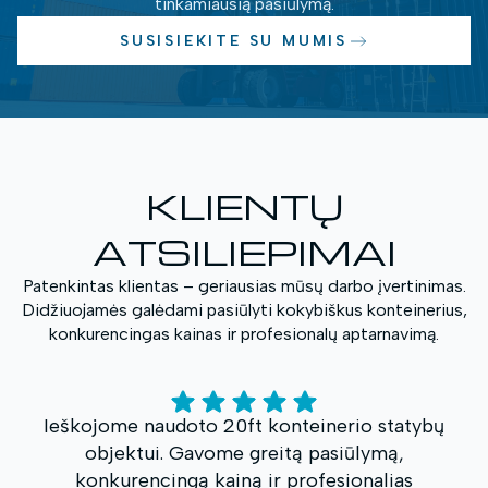
tinkamiausią pasiūlymą.
SUSISIEKITE SU MUMIS
KLIENTŲ
ATSILIEPIMAI
Patenkintas klientas – geriausias mūsų darbo įvertinimas.
Didžiuojamės galėdami pasiūlyti kokybiškus konteinerius,
konkurencingas kainas ir profesionalų aptarnavimą.
.
Ieškojome naudoto 20ft konteinerio statybų
objektui. Gavome greitą pasiūlymą,
o
konkurencingą kainą ir profesionalias