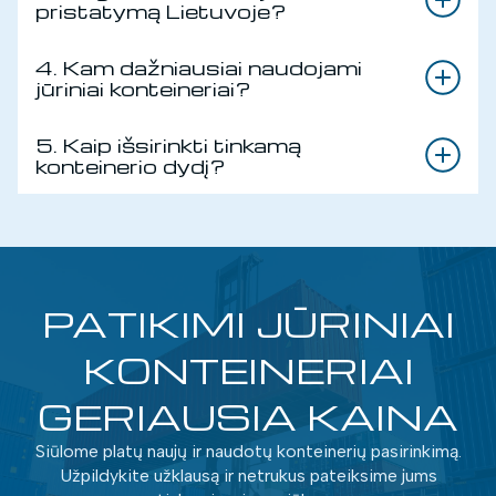
pristatymą Lietuvoje?
4. Kam dažniausiai naudojami
jūriniai konteineriai?
5. Kaip išsirinkti tinkamą
konteinerio dydį?
PATIKIMI JŪRINIAI
KONTEINERIAI
GERIAUSIA KAINA
Siūlome platų naujų ir naudotų konteinerių pasirinkimą.
Užpildykite užklausą ir netrukus pateiksime jums