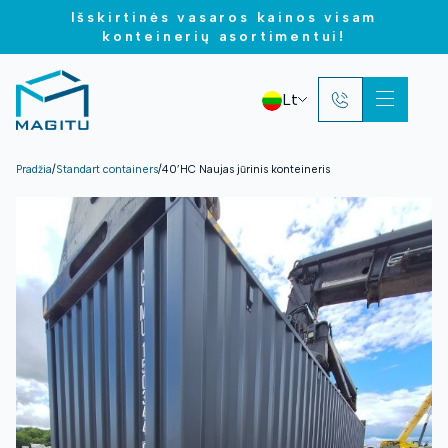
Išskirtinės vasaros kainos visam
konteinerių asortimentui!
Lt
Pradžia
/
Standart containers
/
40’HC Naujas jūrinis konteineris