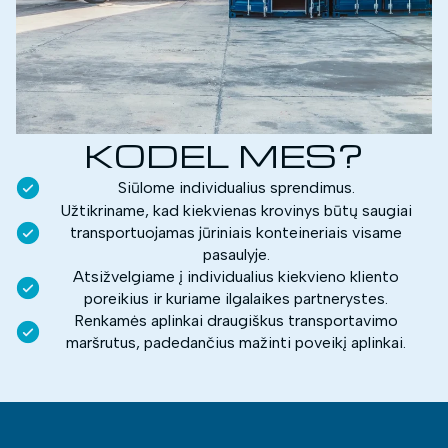
KODEL MES?
Siūlome individualius sprendimus.
Užtikriname, kad kiekvienas krovinys būtų saugiai
transportuojamas jūriniais konteineriais visame
pasaulyje.
Atsižvelgiame į individualius kiekvieno kliento
poreikius ir kuriame ilgalaikes partnerystes.
Renkamės aplinkai draugiškus transportavimo
maršrutus, padedančius mažinti poveikį aplinkai.