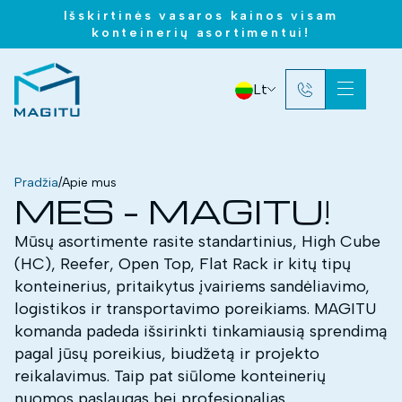
Išskirtinės vasaros kainos visam
konteinerių asortimentui!
Lt
Pradžia
/
Apie mus
MES – MAGITU!
Mūsų asortimente rasite standartinius, High Cube
(HC), Reefer, Open Top, Flat Rack ir kitų tipų
konteinerius, pritaikytus įvairiems sandėliavimo,
logistikos ir transportavimo poreikiams. MAGITU
komanda padeda išsirinkti tinkamiausią sprendimą
pagal jūsų poreikius, biudžetą ir projekto
reikalavimus. Taip pat siūlome konteinerių
nuomos paslaugas bei profesionalias