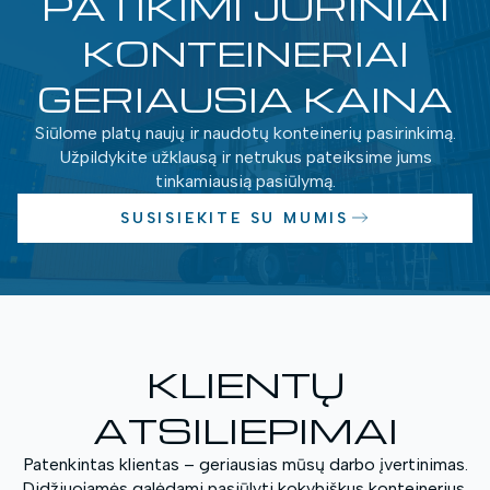
PATIKIMI JŪRINIAI
KONTEINERIAI
GERIAUSIA KAINA
Siūlome platų naujų ir naudotų konteinerių pasirinkimą.
Užpildykite užklausą ir netrukus pateiksime jums
tinkamiausią pasiūlymą.
SUSISIEKITE SU MUMIS
KLIENTŲ
ATSILIEPIMAI
Patenkintas klientas – geriausias mūsų darbo įvertinimas.
Didžiuojamės galėdami pasiūlyti kokybiškus konteinerius,