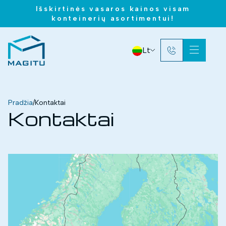
Išskirtinės vasaros kainos visam
konteinerių asortimentui!
Lt
Pradžia
/
Kontaktai
Kontaktai