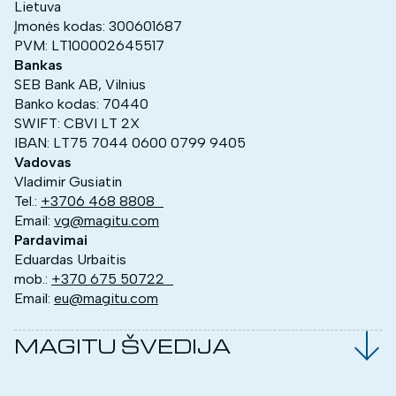
Lietuva
Įmonės kodas: 300601687
PVM: LT100002645517
Bankas
SEB Bank AB, Vilnius
Banko kodas: 70440
SWIFT: CBVI LT 2X
IBAN: LT75 7044 0600 0799 9405
Vadovas
Vladimir Gusiatin
Tel.:
+3706 468 8808
Email:
vg@magitu.com
Pardavimai
Eduardas Urbaitis
mob.:
+370 675 50722
Email:
eu@magitu.com
MAGITU ŠVEDIJA