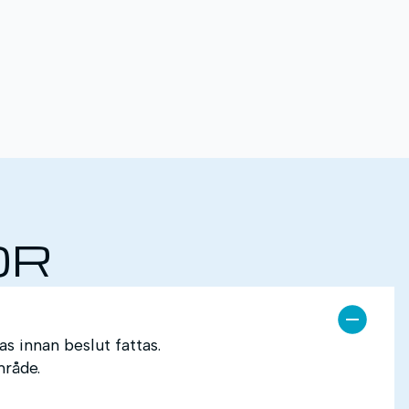
OR
s innan beslut fattas.
mråde.