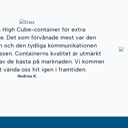
e oss att välja den mest lämpliga
våra affärsbehov. Vi fick omfattande
leverans och en högkvalitativ produkt.
rofessionalismen, flexibiliteten och
 på kunden. Jag rekommenderar till
ålitliga lösningar för sjöcontainrar.
Darius S.