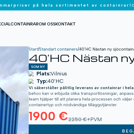
mmarpriser på hela sortimentet av containrar!
ECIALCONTAINRAR
OM OSS
KONTAKT
Start
/
Standart containers
/
40’HC Nästan ny sjöcontain
40’HC Nästan ny
SOM NY
Plats:
Vilnius
Typ:
40’HC
Vi säkerställer pålitlig leverans av containrar i he
behov kan vi erbjuda olika transportlösningar, anpass
team hjälper till att planera hela processen och väljer
containertyp och nödvändiga tilläggstjänster.
1900 €
2250 €
+PVM
BEG