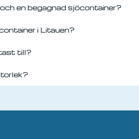
ny och en begagnad sjöcontainer?
container i Litauen?
ast till?
storlek?