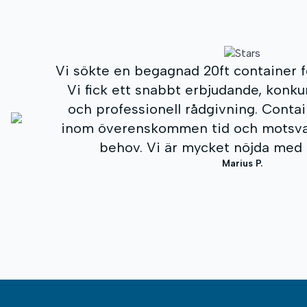
Vi köpte en High Cube-contain
lagringsutrymme. Det som förvåna
snabba servicen och den tydliga 
under hela processen. Containerns kv
och priset var ett av de bästa på ma
definitivt att vända oss hit igen
Andrius K.