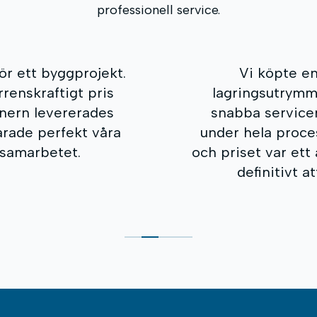
professionell service.
er för extra
MAGITU hjälpt
de mest var den
containern för 
kommunikationen
rådgivning, snabb 
alitet är utmärkt
Vi uppskattar p
rknaden. Vi kommer
uppmärksamheten
 i framtiden.
alla som söker p