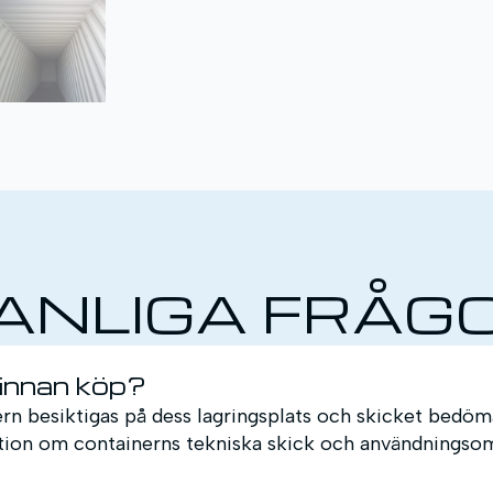
ANLIGA FRÅG
 innan köp?
n besiktigas på dess lagringsplats och skicket bedöma
mation om containerns tekniska skick och användningso