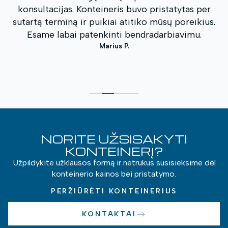
s
konsultacijas. Konteineris buvo pristatytas per
sutartą terminą ir puikiai atitiko mūsų poreikius.
Esame labai patenkinti bendradarbiavimu.
Marius P.
NORITE UŽSISAKYTI
KONTEINERĮ?
Užpildykite užklausos formą ir netrukus susisieksime dėl
konteinerio kainos bei pristatymo.
PERŽIŪRĖTI KONTEINERIUS
KONTAKTAI