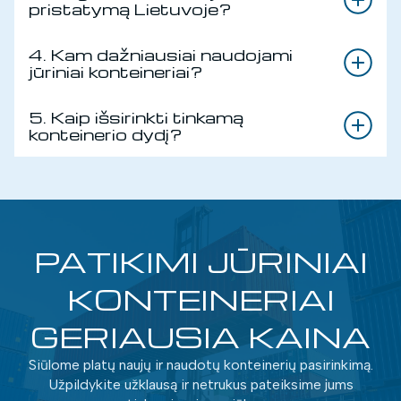
pristatymą Lietuvoje?
4. Kam dažniausiai naudojami
jūriniai konteineriai?
5. Kaip išsirinkti tinkamą
konteinerio dydį?
PATIKIMI JŪRINIAI
KONTEINERIAI
GERIAUSIA KAINA
Siūlome platų naujų ir naudotų konteinerių pasirinkimą.
Užpildykite užklausą ir netrukus pateiksime jums