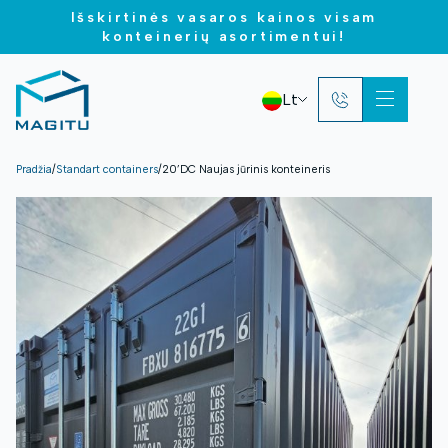
Išskirtinės vasaros kainos visam
konteinerių asortimentui!
Lt
Pradžia
/
Standart containers
/
20’DC Naujas jūrinis konteineris