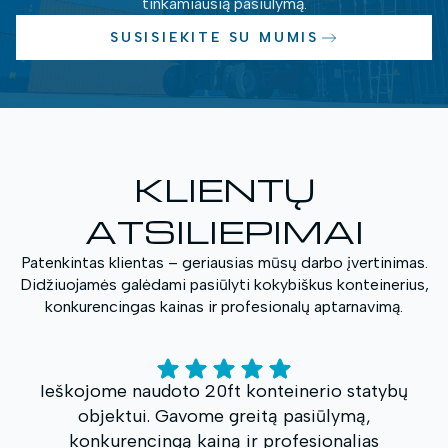
tinkamiausią pasiūlymą.
SUSISIEKITE SU MUMIS
KLIENTŲ
ATSILIEPIMAI
Patenkintas klientas – geriausias mūsų darbo įvertinimas.
Didžiuojamės galėdami pasiūlyti kokybiškus konteinerius,
konkurencingas kainas ir profesionalų aptarnavimą.
.
Ieškojome naudoto 20ft konteinerio statybų
objektui. Gavome greitą pasiūlymą,
o
konkurencingą kainą ir profesionalias