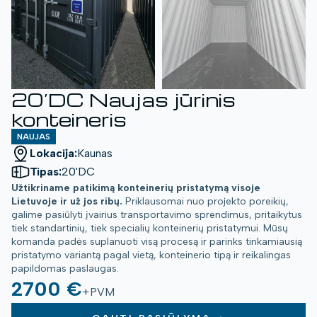
20’DC Naujas jūrinis
konteineris
NAUJAS
Lokacija:
Kaunas
Tipas:
20'DC
Užtikriname patikimą konteinerių pristatymą visoje
Lietuvoje ir už jos ribų.
Priklausomai nuo projekto poreikių,
galime pasiūlyti įvairius transportavimo sprendimus, pritaikytus
tiek standartinių, tiek specialių konteinerių pristatymui. Mūsų
komanda padės suplanuoti visą procesą ir parinks tinkamiausią
pristatymo variantą pagal vietą, konteinerio tipą ir reikalingas
papildomas paslaugas.
2700 €
+PVM