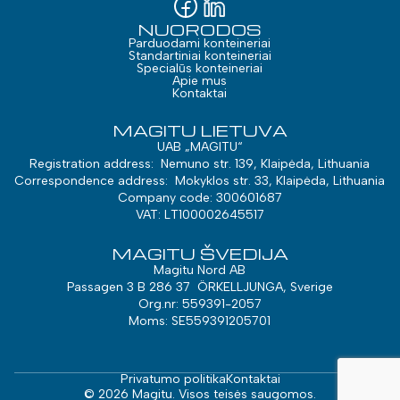
NUORODOS
Parduodami konteineriai
Standartiniai konteineriai
Specialūs konteineriai
Apie mus
Kontaktai
MAGITU LIETUVA
UAB „MAGITU“
Registration address: Nemuno str. 139, Klaipėda, Lithuania
Correspondence address: Mokyklos str. 33, Klaipėda, Lithuania
Company code: 300601687
VAT: LT100002645517
MAGITU ŠVEDIJA
Magitu Nord AB
Passagen 3 B 286 37 ÖRKELLJUNGA, Sverige
Org.nr: 559391-2057
Moms: SE559391205701
Privatumo politika
Kontaktai
© 2026 Magitu. Visos teisės saugomos.