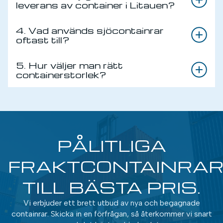
leverans av container i Litauen?
4. Vad används sjöcontainrar
oftast till?
5. Hur väljer man rätt
containerstorlek?
PÅLITLIGA
FRAKTCONTAINRA
TILL BÄSTA PRIS.
Vi erbjuder ett brett utbud av nya och begagnade
containrar. Skicka in en förfrågan, så återkommer vi snart