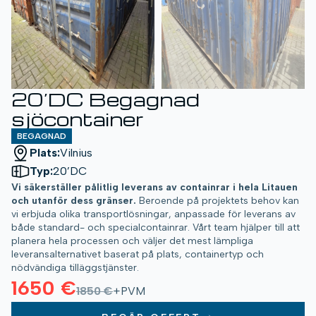
20’DC Begagnad
sjöcontainer
BEGAGNAD
Plats:
Vilnius
Typ:
20’DC
Vi säkerställer pålitlig leverans av containrar i hela Litauen
och utanför dess gränser.
Beroende på projektets behov kan
vi erbjuda olika transportlösningar, anpassade för leverans av
både standard- och specialcontainrar. Vårt team hjälper till att
planera hela processen och väljer det mest lämpliga
leveransalternativet baserat på plats, containertyp och
nödvändiga tilläggstjänster.
1650 €
1850 €
+PVM