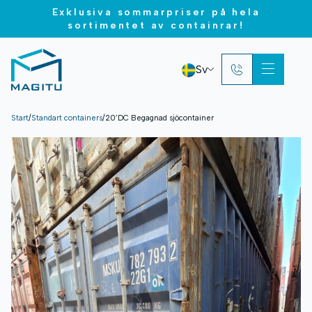
Exklusiva sommarpriser på hela
sortimentet av containrar!
Sv
Start
/
Standart containers
/
20’DC Begagnad sjöcontainer