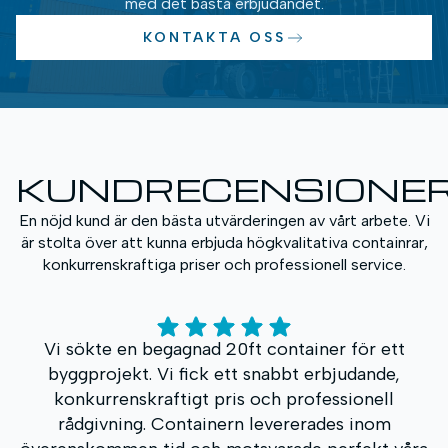
med det bästa erbjudandet.
KONTAKTA OSS
KUNDRECENSIONE
En nöjd kund är den bästa utvärderingen av vårt arbete. Vi
är stolta över att kunna erbjuda högkvalitativa containrar,
konkurrenskraftiga priser och professionell service.
ner för ett
Vi köpte en High Cube-container f
erbjudande,
lagringsutrymme. Det som förvånade m
fessionell
snabba servicen och den tydl
ades inom
kommunikationen under hela proc