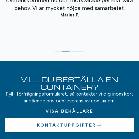
 perfekt våra
Containerns kvalitet är utmärkt och pr
amarbetet.
av de bästa på marknaden. Vi kommer 
att vända oss hit igen i framtid
Andrius K.
VILL DU BESTÄLLA EN
CONTAINER?
Fyll i förfrågningsformuläret, så kontaktar vi dig inom kort
angående pris och leverans av containern.
VISA BEHÅLLARE
KONTAKTUPPGIFTER