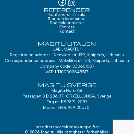
REFERENSER
Konteinerer till salu
Standardcontainrar
Specialcontainrar
Om oss
Kontakt
MAGITU LITAUEN
UAB „MAGITU“
Registration address: Nemuno str. 139, Klaipėda, Lithuania
Correspondence address: Mokyklos str. 33, Klaipėda, Lithuania
Company code: 300601687
VAT: LT100002645517
MAGITU SVERIGE
Magitu Nord AB
Passagen 3 B 286 37 ÖRKELLJUNGA, Sverige
Org.nr: 559391-2057
Moms: SE559391205701
Integritetspolicy
Kontaktuppgifter
© 2026 Magitu. Alla rättigheter förbehållna.