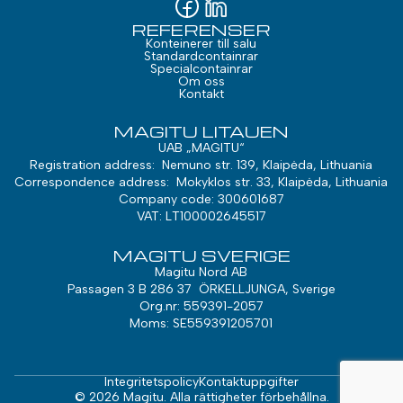
REFERENSER
Konteinerer till salu
Standardcontainrar
Specialcontainrar
Om oss
Kontakt
MAGITU LITAUEN
UAB „MAGITU“
Registration address: Nemuno str. 139, Klaipėda, Lithuania
Correspondence address: Mokyklos str. 33, Klaipėda, Lithuania
Company code: 300601687
VAT: LT100002645517
MAGITU SVERIGE
Magitu Nord AB
Passagen 3 B 286 37 ÖRKELLJUNGA, Sverige
Org.nr: 559391-2057
Moms: SE559391205701
Integritetspolicy
Kontaktuppgifter
© 2026 Magitu. Alla rättigheter förbehållna.