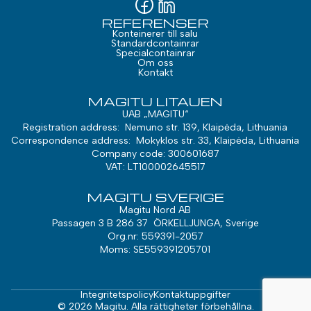
REFERENSER
Konteinerer till salu
Standardcontainrar
Specialcontainrar
Om oss
Kontakt
MAGITU LITAUEN
UAB „MAGITU“
Registration address: Nemuno str. 139, Klaipėda, Lithuania
Correspondence address: Mokyklos str. 33, Klaipėda, Lithuania
Company code: 300601687
VAT: LT100002645517
MAGITU SVERIGE
Magitu Nord AB
Passagen 3 B 286 37 ÖRKELLJUNGA, Sverige
Org.nr: 559391-2057
Moms: SE559391205701
Integritetspolicy
Kontaktuppgifter
© 2026 Magitu. Alla rättigheter förbehållna.